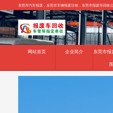
东莞市汽车报废，东莞市车辆报废注销，东莞市报废车回收公司，电
网站首页
企业简介
东莞市报