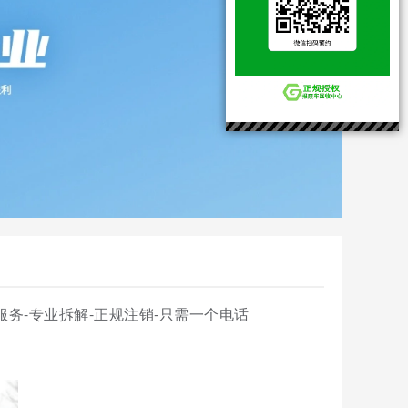
服务-专业拆解-正规注销-只需一个电话