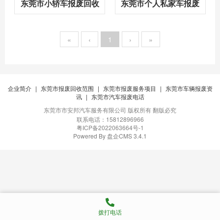
东莞市小轿车报废回收
东莞市个人私家车报废
«
‹
1
›
»
企业简介
|
东莞市报废回收范围
|
东莞市报废服务项目
|
东莞市车辆报废资
讯
|
东莞市汽车报废电话
版权所有 翻版必究
东莞市市安邦汽车服务有限公司
联系电话：15812896966
粤ICP备2022063664号-1
Powered By 盘企CMS 3.4.1
盘企CMS
拨打电话