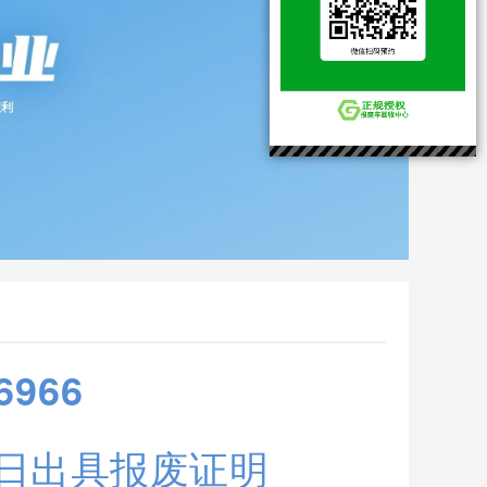
966
作日出具报废证明