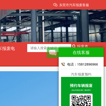
东莞市汽车报废客服
报废查
车报废电
在线客服
询
话
电话：15812896966
汽车报废预约