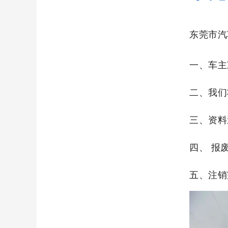
东莞市汽
一、车主
二、我们
三、资料
四、 报
五、注销