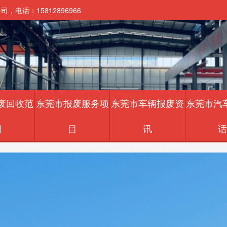
话：15812896966
废回收范
东莞市报废服务项
东莞市车辆报废资
东莞市汽
围
目
讯